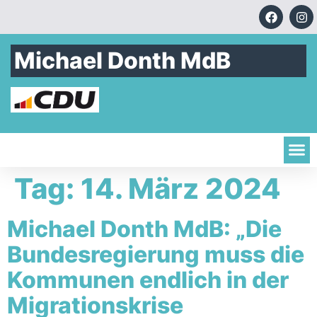
Michael Donth MdB
Tag:
14. März 2024
Michael Donth MdB: „Die
Bundesregierung muss die
Kommunen endlich in der
Migrationskrise