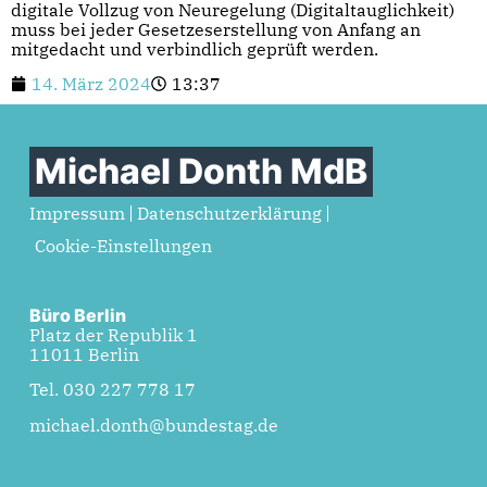
digitale Vollzug von Neuregelung (Digitaltauglichkeit)
muss bei jeder Gesetzeserstellung von Anfang an
mitgedacht und verbindlich geprüft werden.
14. März 2024
13:37
Michael Donth MdB
Impressum
Datenschutzerklärung
Cookie-Einstellungen
Büro Berlin
Platz der Republik 1
11011 Berlin
Tel. 030 227 778 17
michael.donth@bundestag.de