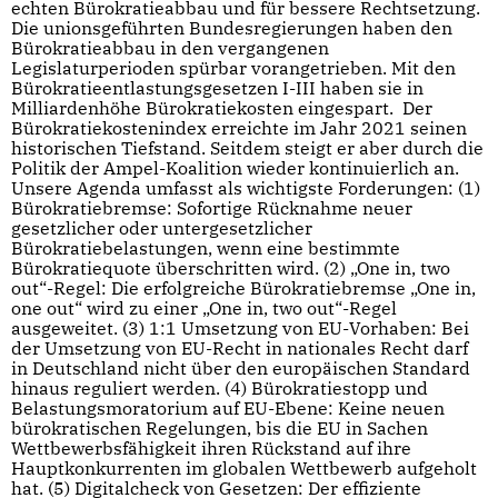
echten Bürokratieabbau und für bessere Rechtsetzung.
Die unionsgeführten Bundesregierungen haben den
Bürokratieabbau in den vergangenen
Legislaturperioden spürbar vorangetrieben. Mit den
Bürokratieentlastungsgesetzen I-III haben sie in
Milliardenhöhe Bürokratiekosten eingespart. Der
Bürokratiekostenindex erreichte im Jahr 2021 seinen
historischen Tiefstand. Seitdem steigt er aber durch die
Politik der Ampel-Koalition wieder kontinuierlich an.
Unsere Agenda umfasst als wichtigste Forderungen: (1)
Bürokratiebremse: Sofortige Rücknahme neuer
gesetzlicher oder untergesetzlicher
Bürokratiebelastungen, wenn eine bestimmte
Bürokratiequote überschritten wird. (2) „One in, two
out“-Regel: Die erfolgreiche Bürokratiebremse „One in,
one out“ wird zu einer „One in, two out“-Regel
ausgeweitet. (3) 1:1 Umsetzung von EU-Vorhaben: Bei
der Umsetzung von EU-Recht in nationales Recht darf
in Deutschland nicht über den europäischen Standard
hinaus reguliert werden. (4) Bürokratiestopp und
Belastungsmoratorium auf EU-Ebene: Keine neuen
bürokratischen Regelungen, bis die EU in Sachen
Wettbewerbsfähigkeit ihren Rückstand auf ihre
Hauptkonkurrenten im globalen Wettbewerb aufgeholt
hat. (5) Digitalcheck von Gesetzen: Der effiziente