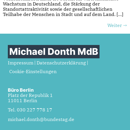
Wachstum in Deutschland, die Stärkung der
Standortattraktivität sowie der gesellschaftlichen
Teilhabe der Menschen in Stadt und auf dem Land. […]
Weiter
→
Michael Donth MdB
Impressum
Datenschutzerklärung
Cookie-Einstellungen
Büro Berlin
Platz der Republik 1
11011 Berlin
Tel. 030 227 778 17
michael.donth@bundestag.de