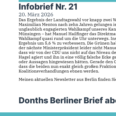
Infobrief Nr. 21
20. März 2026
Das Ergebnis der Landtagswahl vor knapp zwei Wo
Maximilian Menton nach zehn Jahren gelungen is
unglaublich engagierten Wahlkampf unseres Kan
Münsingen – hat Manuel Hailfinger das Direktmand
Wahlkampf quasi rund um die Uhr unterwegs. Ins
Ergebnis um 5,6 % zu verbessern. Die Grünen ha
der nächste Ministerpräsident leider nicht Manue
dass wir von der CDU uns nicht auf das Niveau 
Hagel agiert und ihn in eine völlig falsche Ecke 
oder Aussagen hingewiesen hätten. Gerade den Gr
dass die beiden nun exakt gleich großen Fraktio
Koalitionsverhandlungen ebnen werden.
Meinen aktuellen Newsletter aus Berlin finden S
Donths Berliner Brief a