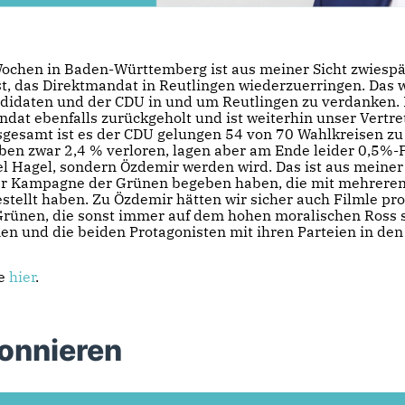
chen in Baden-Württemberg ist aus meiner Sicht zwiespält
t, das Direktmandat in Reutlingen wiederzuerringen. Das 
didaten und der CDU in und um Reutlingen zu verdanken. 
at ebenfalls zurückgeholt und ist weiterhin unser Vertret
gesamt ist es der CDU gelungen 54 von 70 Wahlkreisen z
ben zwar 2,4 % verloren, lagen aber am Ende leider 0,5%
l Hagel, sondern Özdemir werden wird. Das ist aus meiner 
der Kampagne der Grünen begeben haben, die mit mehreren
gestellt haben. Zu Özdemir hätten wir sicher auch Filmle pr
ünen, die sonst immer auf dem hohen moralischen Ross sitz
nen und die beiden Protagonisten mit ihren Parteien in de
ie
hier
.
bonnieren