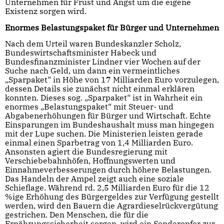
Unternehmen für Frust und Angst um die eigene
Existenz sorgen wird.
Enormes Belastungspaket für Bürger und Unternehmen
Nach dem Urteil waren Bundeskanzler Scholz,
Bundeswirtschaftsminister Habeck und
Bundesfinanzminister Lindner vier Wochen auf der
Suche nach Geld, um dann ein vermeintliches
„Sparpaket“ in Höhe von 17 Milliarden Euro vorzulegen,
dessen Details sie zunächst nicht einmal erklären
konnten. Dieses sog. „Sparpaket“ ist in Wahrheit ein
enormes „Belastungspaket“ mit Steuer- und
Abgabenerhöhungen für Bürger und Wirtschaft. Echte
Einsparungen im Bundeshaushalt muss man hingegen
mit der Lupe suchen. Die Ministerien leisten gerade
einmal einen Sparbetrag von 1,4 Milliarden Euro.
Ansonsten agiert die Bundesregierung mit
Verschiebebahnhöfen, Hoffnungswerten und
Einnahmeverbesserungen durch höhere Belastungen.
Das Handeln der Ampel zeigt auch eine soziale
Schieflage. Während rd. 2,5 Milliarden Euro für die 12
%ige Erhöhung des Bürgergeldes zur Verfügung gestellt
werden, wird den Bauern die Agrardieselrückvergütung
gestrichen. Den Menschen, die für die
Ernährungssicherheit sorgen, wird ein Sonderopfer zur