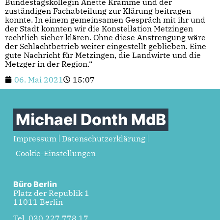
Bundestagskollegin Anette Kramme und der
zuständigen Fachabteilung zur Klärung beitragen
konnte. In einem gemeinsamen Gespräch mit ihr und
der Stadt konnten wir die Konstellation Metzingen
rechtlich sicher klären. Ohne diese Anstrengung wäre
der Schlachtbetrieb weiter eingestellt geblieben. Eine
gute Nachricht für Metzingen, die Landwirte und die
Metzger in der Region.“
06. Mai 2021
15:07
Michael Donth MdB
Impressum
Datenschutzerklärung
Cookie-Einstellungen
Büro Berlin
Platz der Republik 1
11011 Berlin
Tel. 030 227 778 17