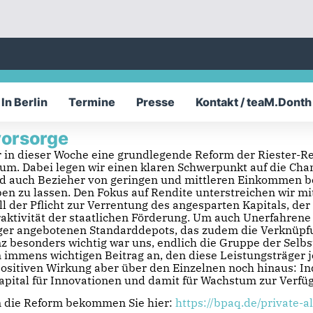
In Berlin
Termine
Presse
Kontakt / teaM.Donth
vorsorge
ir in dieser Woche eine grundlegende Reform der Riester-R
um. Dabei legen wir einen klaren Schwerpunkt auf die Cha
d auch Bezieher von geringen und mittleren Einkommen be
en zu lassen. Den Fokus auf Rendite unterstreichen wir m
 der Pflicht zur Verrentung des angesparten Kapitals, der
raktivität der staatlichen Förderung. Um auch Unerfahrene
äger angebotenen Standarddepots, das zudem die Verknüpfu
z besonders wichtig war uns, endlich die Gruppe der Selb
mmens wichtigen Beitrag an, den diese Leistungsträger je
 positiven Wirkung aber über den Einzelnen noch hinaus: I
Kapital für Innovationen und damit für Wachstum zur Verfü
m die Reform bekommen Sie hier:
https://bpaq.de/private-a