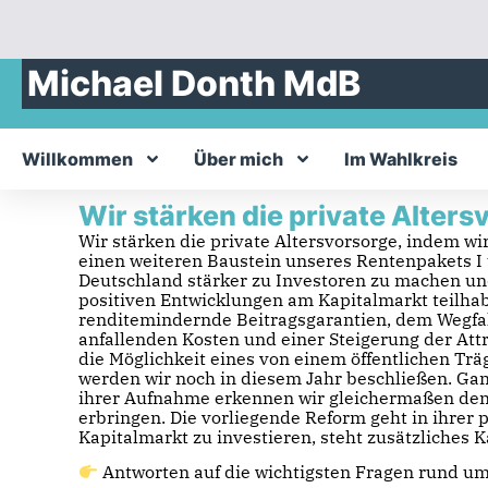
Michael Donth MdB
Willkommen
Über mich
Im Wahlkreis
Wir stärken die private Alters
Wir stärken die private Altersvorsorge, indem w
einen weiteren Baustein unseres Rentenpakets I 
Deutschland stärker zu Investoren zu machen un
positiven Entwicklungen am Kapitalmarkt teilhab
renditemindernde Beitragsgarantien, dem Wegfall
anfallenden Kosten und einer Steigerung der Att
die Möglichkeit eines von einem öffentlichen Tr
werden wir noch in diesem Jahr beschließen. Gan
ihrer Aufnahme erkennen wir gleichermaßen den i
erbringen. Die vorliegende Reform geht in ihrer
Kapitalmarkt zu investieren, steht zusätzliches 
Antworten auf die wichtigsten Fragen rund u