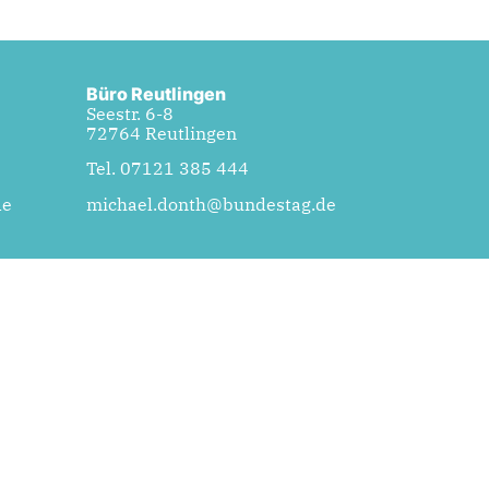
Büro Reutlingen
Seestr. 6-8
72764 Reutlingen
Tel. 07121 385 444
de
michael.donth@bundestag.de