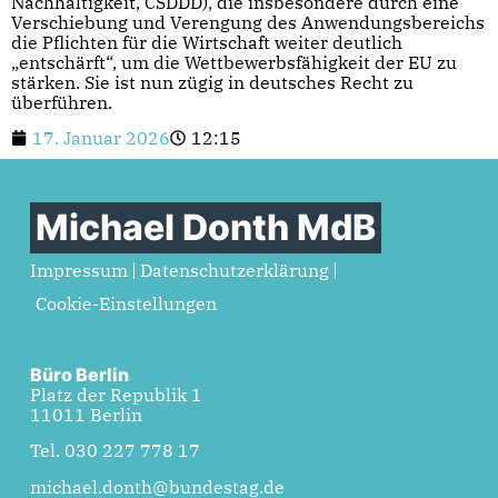
Nachhaltigkeit, CSDDD), die insbesondere durch eine
Verschiebung und Verengung des Anwendungsbereichs
die Pflichten für die Wirtschaft weiter deutlich
„entschärft“, um die Wettbewerbsfähigkeit der EU zu
stärken. Sie ist nun zügig in deutsches Recht zu
überführen.
17. Januar 2026
12:15
Michael Donth MdB
Impressum
Datenschutzerklärung
Cookie-Einstellungen
Büro Berlin
Platz der Republik 1
11011 Berlin
Tel. 030 227 778 17
michael.donth@bundestag.de