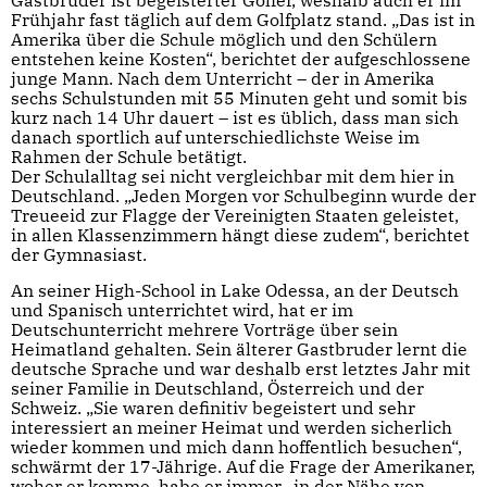
Gastbruder ist begeisterter Golfer, weshalb auch er im
Frühjahr fast täglich auf dem Golfplatz stand. „Das ist in
Amerika über die Schule möglich und den Schülern
entstehen keine Kosten“, berichtet der aufgeschlossene
junge Mann. Nach dem Unterricht – der in Amerika
sechs Schulstunden mit 55 Minuten geht und somit bis
kurz nach 14 Uhr dauert – ist es üblich, dass man sich
danach sportlich auf unterschiedlichste Weise im
Rahmen der Schule betätigt.
Der Schulalltag sei nicht vergleichbar mit dem hier in
Deutschland. „Jeden Morgen vor Schulbeginn wurde der
Treueeid zur Flagge der Vereinigten Staaten geleistet,
in allen Klassenzimmern hängt diese zudem“, berichtet
der Gymnasiast.
An seiner High-School in Lake Odessa, an der Deutsch
und Spanisch unterrichtet wird, hat er im
Deutschunterricht mehrere Vorträge über sein
Heimatland gehalten. Sein älterer Gastbruder lernt die
deutsche Sprache und war deshalb erst letztes Jahr mit
seiner Familie in Deutschland, Österreich und der
Schweiz. „Sie waren definitiv begeistert und sehr
interessiert an meiner Heimat und werden sicherlich
wieder kommen und mich dann hoffentlich besuchen“,
schwärmt der 17-Jährige. Auf die Frage der Amerikaner,
woher er komme, habe er immer „in der Nähe von