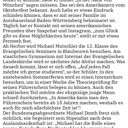
München“ sagen müssen. Das sei den Amerikanern vom
Oktoberfest bekannt. Auch habe er etwas Eindruck
schinden können, dass er mit seiner Familie im
Autobauerland Baden-Württemberg beheimatet ist.
Täglich hat er Kontakt mit seinen amerikanischen
Freunden über Snapchat und Instagram, „zum Glück
gibt es diese Möglichkeiten heute“, stellt er mit etwas
Fernweh fest.
Ab Herbst wird Michael Mutschler die 12. Klasse des
Evangelischen Seminars in Blaubeuren besuchen. Am
staatlichen Gymnasium mit Internat der Evangelischen
Landeskirche wird er nächstes Jahr Abitur machen. Was
danach kommt, lässt er sich offen. „Auf jeden Fall
möchte ich gerne studieren“, so der Schüler. In den
anstehenden Sommerferien wird er einen Intensivkurs
besuchen, um in einer Woche die Theorieprüfung für
seinen Führerschein belegen zu können. Auch den
praktischen Teil möchte der ehrgeizige junge Mann
schnell durchziehen. „In Amerika kann man den
Führerschein bereits ab 15 Jahren machen, weshalb es
auch für mich allerhöchste Zeit ist“!
Der Bundestagsabgeordnete Michael Donth freut sich
sichtlich, wie begeistert sein Stipendiat nach dem
Auslandsaufenthalt ist: „Michael hat die Rolle eines