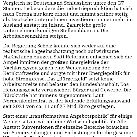
Vergleich ist Deutschland Schlusslicht unter den G7-
Staaten. Insbesondere die Industrieproduktion hat sich
nach Corona nur kurz erholt und nimmt seither stetig
ab. Deutsche Unternehmen investieren immer mehr im
Ausland anstatt im Inland. Zahlreiche große
Unternehmen kündigen Stellenabbau an. Die
Arbeitslosenzahlen steigen.
Die Regierung Scholz konnte sich weder auf eine
realistische Lageeinschätzung noch auf wirksame
Maßnahmen einigen. Statt Reformen entschied sich die
Ampel inmitten der größten Energiekrise der
Nachkriegszeit gegen eine Weiternutzung der
Kernkraftwerke und sorgte mit ihrer Energiepolitik für
hohe Strompreise. Das „Bürgergeld“ setzt keine
Arbeitsanreize und belastet den Bundeshaushalt. Das
Heizungsgesetz verunsichert Bürger und Gewerbe. Die
Bürokratie hat immens zugenommen: Laut
Normenkontrollrat ist der laufende Erfüllungsaufwand
seit 2021 von ca. 11 auf 27 Mrd. Euro gestiegen.
Statt einer „transformativen Angebotspolitik“ für einige
Wenige setzen wir auf eine Wirtschaftspolitik für Alle.
Anstatt Subventionen für einzelne Bereiche brauchen
wir Steuersenkungen und Entlastungen für die gesamte