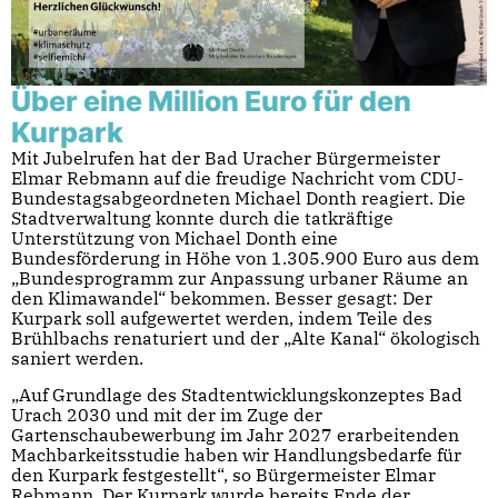
Über eine Million Euro für den
Kurpark
Mit Jubelrufen hat der Bad Uracher Bürgermeister
Elmar Rebmann auf die freudige Nachricht vom CDU-
Bundestagsabgeordneten Michael Donth reagiert. Die
Stadtverwaltung konnte durch die tatkräftige
Unterstützung von Michael Donth eine
Bundesförderung in Höhe von 1.305.900 Euro aus dem
„Bundesprogramm zur Anpassung urbaner Räume an
den Klimawandel“ bekommen. Besser gesagt: Der
Kurpark soll aufgewertet werden, indem Teile des
Brühlbachs renaturiert und der „Alte Kanal“ ökologisch
saniert werden.
„Auf Grundlage des Stadtentwicklungskonzeptes Bad
Urach 2030 und mit der im Zuge der
Gartenschaubewerbung im Jahr 2027 erarbeitenden
Machbarkeitsstudie haben wir Handlungsbedarfe für
den Kurpark festgestellt“, so Bürgermeister Elmar
Rebmann. Der Kurpark wurde bereits Ende der