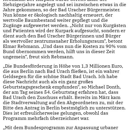
Siebzigerjahre angelegt und sei inzwischen etwas in die
Jahre gekommen, so der Bad Uracher Bürgermeister.
Nun könne er ökologisch nachhaltig erneuert, der
wertvolle Baumbestand weiter gepflegt und die
Zugänge aufgewertet werden. „Nicht nur von Kurgästen
und Patienten wird der Kurpark aufgesucht, sondern er
dient auch den Bad Uracher Bürgerinnen und Bürger
als wertvoller zentrumsnaher Erholungsraum“, betont
Elmar Rebmann. „Und dass nun die Kosten zu 90% vom
Bund übernommen werden, hilft uns in dieser Zeit
ungemein“, freut sich Rebmann.
„Die Bundesförderung in Höhe von 1,3 Millionen Euro,
die aus Berlin nach Bad Urach fließen, ist ein wahrer
Geldsegen für die schöne Stadt Bad Urach. Ich habe
diese Nachricht auch als ein ganz großes
Geburtstagsgeschenk empfunden“, so Michael Donth,
der am Tag seines 54. Geburtstag erfahren hat, dass
Bad Urach den Zuschuss erhält. Bereits im März kam
die Stadtverwaltung auf den Abgeordneten zu, mit der
Bitte den Antrag in Berlin bestmöglich zu unterstützen.
Dies ist erfreulicherweise gelungen, obwohl das
Programm mehrfach überzeichnet war.
„Mit dem Bundesprogramm zur Anpassung urbaner