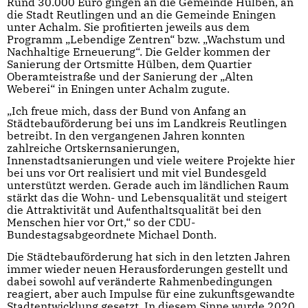
Rund 30.000 Euro gingen an die Gemeinde Hülben, an
die Stadt Reutlingen und an die Gemeinde Eningen
unter Achalm. Sie profitierten jeweils aus dem
Programm „Lebendige Zentren“ bzw. „Wachstum und
Nachhaltige Erneuerung“. Die Gelder kommen der
Sanierung der Ortsmitte Hülben, dem Quartier
Oberamteistraße und der Sanierung der „Alten
Weberei“ in Eningen unter Achalm zugute.
„Ich freue mich, dass der Bund von Anfang an
Städtebauförderung bei uns im Landkreis Reutlingen
betreibt. In den vergangenen Jahren konnten
zahlreiche Ortskernsanierungen,
Innenstadtsanierungen und viele weitere Projekte hier
bei uns vor Ort realisiert und mit viel Bundesgeld
unterstützt werden. Gerade auch im ländlichen Raum
stärkt das die Wohn- und Lebensqualität und steigert
die Attraktivität und Aufenthaltsqualität bei den
Menschen hier vor Ort,“ so der CDU-
Bundestagsabgeordnete Michael Donth.
Die Städtebauförderung hat sich in den letzten Jahren
immer wieder neuen Herausforderungen gestellt und
dabei sowohl auf veränderte Rahmenbedingungen
reagiert, aber auch Impulse für eine zukunftsgewandte
Stadtentwicklung gesetzt. In diesem Sinne wurde 2020