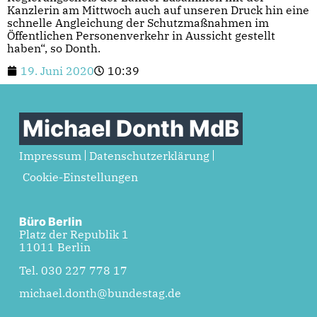
Kanzlerin am Mittwoch auch auf unseren Druck hin eine
schnelle Angleichung der Schutzmaßnahmen im
Öffentlichen Personenverkehr in Aussicht gestellt
haben“, so Donth.
19. Juni 2020
10:39
Michael Donth MdB
Impressum
Datenschutzerklärung
Cookie-Einstellungen
Büro Berlin
Platz der Republik 1
11011 Berlin
Tel. 030 227 778 17
michael.donth@bundestag.de