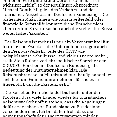
Millionen Euro unterstützt werden können, ist ein
wichtiger Erfolg“, so der Reutlinger Abgeordnete
Michael Donth, Mitglied des Verkehrs- und des
Tourismus-Ausschuss im Deutschen Bundestag. „Die
bisherigen Maßnahmen wie Kurzarbeitergeld oder
finanzielle Soforthilfe konnten diese Branche nicht
allein retten. So verursachen auch die stehenden Busse
weiter hohe Fixkosten.“
„Der Reisebus ist mehr als nur ein Verkehrsmittel für
touristische Zwecke – die Unternehmen tragen auch
den Fernbus-Verkehr, Teile des ÖPNV wie
beispielsweise Schulbusse, und vieles andere mehr“,
stellt Alois Rainer, verkehrspolitischer Sprecher der
CDU/CSU-Fraktion im Deutschen Bundestag, die
Bedeutung der Busunternehmen klar. „Die
Reisebusbranche ist Mittelstand pur: häufig handelt es
sich hier um Familienunternehmen, für die es im
Augenblick um die Existenz geht.“
„Die Reisebus-Branche leidet bis heute unter dem
Problem, dass viele Länder wieder für touristischen
Reisebusverkehr offen stehen, dass die Regelungen
dafür aber schon von Bundesland zu Bundesland
verschieden sind. Ich bin daher froh, dass die
Regierungschefs der Länder zusammen mit der