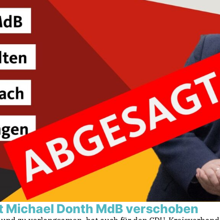
t Michael Donth MdB verschoben
nd zu verlangsamen, hat auch für den CDU-Kreisverband R