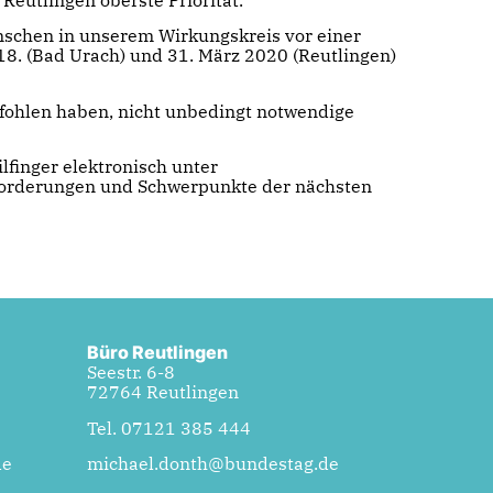
nschen in unserem Wirkungskreis vor einer
18. (Bad Urach) und
31. März 2020 (Reutlingen)
ohlen haben, nicht unbedingt notwendige
finger elektronisch unter
sforderungen und Schwerpunkte der nächsten
Büro Reutlingen
Seestr. 6-8
72764 Reutlingen
Tel. 07121 385 444
de
michael.donth@bundestag.de