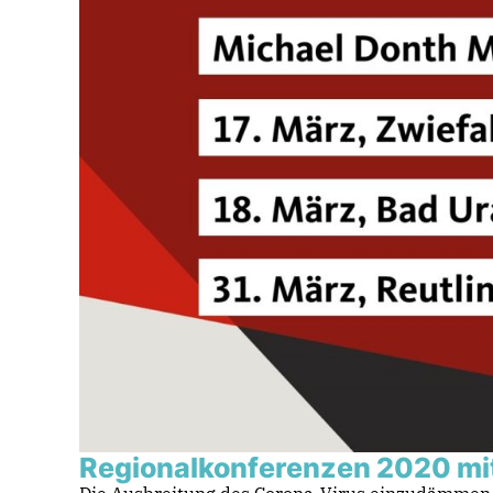
Regionalkonferenzen 2020 mi
Die Ausbreitung des Corona-Virus einzudämmen u