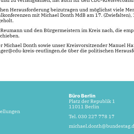
chen Herausforderung beizutragen und möglichst viele Me
lkonferenzen mit Michael Donth MdB am 17. (Zwiefalten), 
eholt.
Reumann und den Bürgermeistern im Kreis nach, die empf
chieben.
 Michael Donth sowie unser Kreisvorsitzender Manuel Hail
ger@cdu-kreis-reutlingen.de über die politischen Herau
Büro Berlin
Platz der Republik 1
11011 Berlin
tellungen
Tel. 030 227 778 17
michael.donth@bundestag.