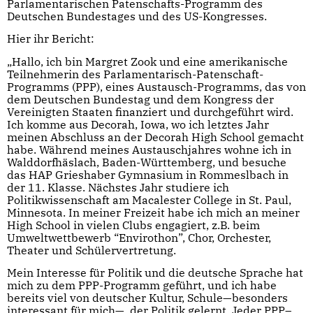
Parlamentarischen Patenschafts-Programm des
Deutschen Bundestages und des US-Kongresses.
Hier ihr Bericht:
„Hallo, ich bin Margret Zook und eine amerikanische
Teilnehmerin des Parlamentarisch-Patenschaft-
Programms (PPP), eines Austausch-Programms, das von
dem Deutschen Bundestag und dem Kongress der
Vereinigten Staaten finanziert und durchgeführt wird.
Ich komme aus Decorah, Iowa, wo ich letztes Jahr
meinen Abschluss an der Decorah High School gemacht
habe. Während meines Austauschjahres wohne ich in
Walddorfhäslach, Baden-Württemberg, und besuche
das HAP Grieshaber Gymnasium in Rommeslbach in
der 11. Klasse. Nächstes Jahr studiere ich
Politikwissenschaft am Macalester College in St. Paul,
Minnesota. In meiner Freizeit habe ich mich an meiner
High School in vielen Clubs engagiert, z.B. beim
Umweltwettbewerb “Envirothon”, Chor, Orchester,
Theater und Schülervertretung.
Mein Interesse für Politik und die deutsche Sprache hat
mich zu dem PPP-Programm geführt, und ich habe
bereits viel von deutscher Kultur, Schule—besonders
interessant für mich—, der Politik gelernt. Jeder PPP–