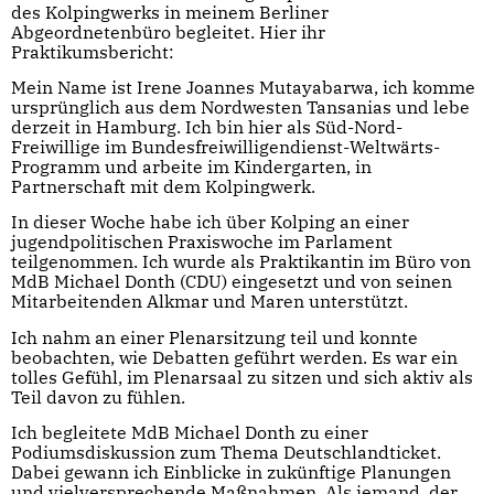
des Kolpingwerks in meinem Berliner
Abgeordnetenbüro begleitet. Hier ihr
Praktikumsbericht:
Mein Name ist Irene Joannes Mutayabarwa, ich komme
ursprünglich aus dem Nordwesten Tansanias und lebe
derzeit in Hamburg. Ich bin hier als Süd-Nord-
Freiwillige im Bundesfreiwilligendienst-Weltwärts-
Programm und arbeite im Kindergarten, in
Partnerschaft mit dem Kolpingwerk.
In dieser Woche habe ich über Kolping an einer
jugendpolitischen Praxiswoche im Parlament
teilgenommen. Ich wurde als Praktikantin im Büro von
MdB Michael Donth (CDU) eingesetzt und von seinen
Mitarbeitenden Alkmar und Maren unterstützt.
Ich nahm an einer Plenarsitzung teil und konnte
beobachten, wie Debatten geführt werden. Es war ein
tolles Gefühl, im Plenarsaal zu sitzen und sich aktiv als
Teil davon zu fühlen.
Ich begleitete MdB Michael Donth zu einer
Podiumsdiskussion zum Thema Deutschlandticket.
Dabei gewann ich Einblicke in zukünftige Planungen
und vielversprechende Maßnahmen. Als jemand, der