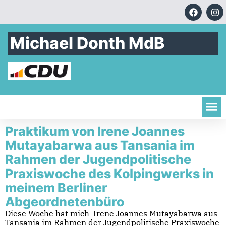
Michael Donth MdB
Praktikum von Irene Joannes
Mutayabarwa aus Tansania im
Rahmen der Jugendpolitische
Praxiswoche des Kolpingwerks in
meinem Berliner
Abgeordnetenbüro
Diese Woche hat mich Irene Joannes Mutayabarwa aus
Tansania im Rahmen der Jugendpolitische Praxiswoche