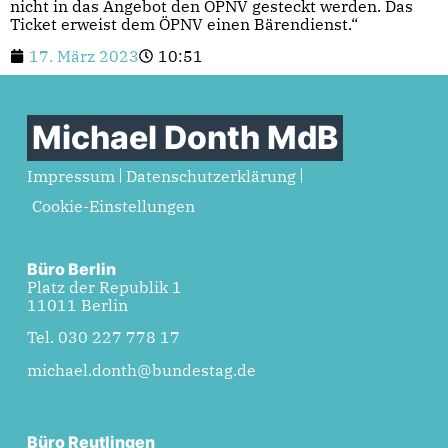
nicht in das Angebot den ÖPNV gesteckt werden. Das
Ticket erweist dem ÖPNV einen Bärendienst.“
17. März 2023
10:51
Michael Donth MdB
Impressum
Datenschutzerklärung
Cookie-Einstellungen
Büro Berlin
Platz der Republik 1
11011 Berlin
Tel. 030 227 778 17
michael.donth@bundestag.de
Büro Reutlingen