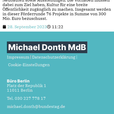
Neubauten sowie Ausstellungen. Die Vorhaben müssen
dabei zum Ziel haben, Kultur für eine breite
Öffentlichkeit zugänglich zu machen. Insgesamt werden
in dieser Förderrunde 76 Projekte in Summe von 300
Mio. Euro bezuschusst.
28. September 2023
11:22
Michael Donth MdB
Impressum
Datenschutzerklärung
Cookie-Einstellungen
Büro Berlin
Platz der Republik 1
11011 Berlin
Tel. 030 227 778 17
michael.donth@bundestag.de