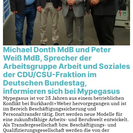
Michael Donth MdB und Peter
Weiß MdB, Sprecher der
Arbeitsgruppe Arbeit und Soziales
der CDU/CSU-Fraktion im
Deutschen Bundestag,
informieren sich bei Mypegasus
Mypegasus ist vor 25 Jahren aus einem betrieblichen
Konflikt bei Burkhardt+Weber hervorgegangen und ist
im Bereich Beschäftigungssicherung und
Personaltransfer tätig. Dort werden neue Modelle für
eine zukunftsfähige Arbeits- und Berufswelt entwickelt.
Als Transfergesellschaft bzw. Beschäftigungs- und
Qualifizierungsgesellschaft werden die von der