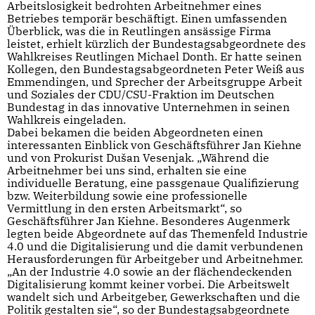
Arbeitslosigkeit bedrohten Arbeitnehmer eines
Betriebes temporär beschäftigt. Einen umfassenden
Überblick, was die in Reutlingen ansässige Firma
leistet, erhielt kürzlich der Bundestagsabgeordnete des
Wahlkreises Reutlingen Michael Donth. Er hatte seinen
Kollegen, den Bundestagsabgeordneten Peter Weiß aus
Emmendingen, und Sprecher der Arbeitsgruppe Arbeit
und Soziales der CDU/CSU-Fraktion im Deutschen
Bundestag in das innovative Unternehmen in seinen
Wahlkreis eingeladen.
Dabei bekamen die beiden Abgeordneten einen
interessanten Einblick von Geschäftsführer Jan Kiehne
und von Prokurist Dušan Vesenjak. „Während die
Arbeitnehmer bei uns sind, erhalten sie eine
individuelle Beratung, eine passgenaue Qualifizierung
bzw. Weiterbildung sowie eine professionelle
Vermittlung in den ersten Arbeitsmarkt“, so
Geschäftsführer Jan Kiehne. Besonderes Augenmerk
legten beide Abgeordnete auf das Themenfeld Industrie
4.0 und die Digitalisierung und die damit verbundenen
Herausforderungen für Arbeitgeber und Arbeitnehmer.
„An der Industrie 4.0 sowie an der flächendeckenden
Digitalisierung kommt keiner vorbei. Die Arbeitswelt
wandelt sich und Arbeitgeber, Gewerkschaften und die
Politik gestalten sie“, so der Bundestagsabgeordnete