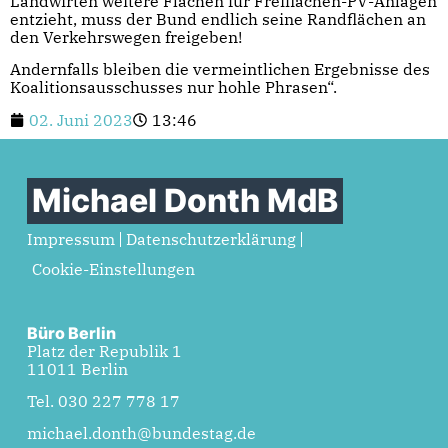
Landwirten weitere Flächen für Freiflächen-PV-Anlagen
entzieht, muss der Bund endlich seine Randflächen an
den Verkehrswegen freigeben!
Andernfalls bleiben die vermeintlichen Ergebnisse des
Koalitionsausschusses nur hohle Phrasen“.
02. Juni 2023
13:46
Michael Donth MdB
Impressum
Datenschutzerklärung
Cookie-Einstellungen
Büro Berlin
Platz der Republik 1
11011 Berlin
Tel. 030 227 778 17
michael.donth@bundestag.de