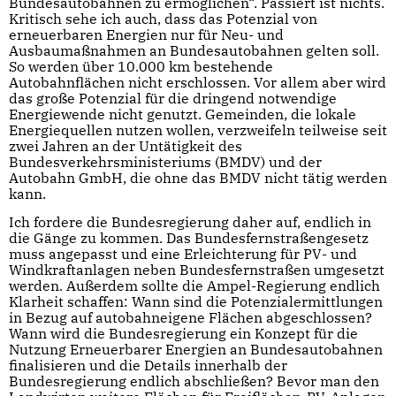
Bundesautobahnen zu ermöglichen“. Passiert ist nichts.
Kritisch sehe ich auch, dass das Potenzial von
erneuerbaren Energien nur für Neu- und
Ausbaumaßnahmen an Bundesautobahnen gelten soll.
So werden über 10.000 km bestehende
Autobahnflächen nicht erschlossen. Vor allem aber wird
das große Potenzial für die dringend notwendige
Energiewende nicht genutzt. Gemeinden, die lokale
Energiequellen nutzen wollen, verzweifeln teilweise seit
zwei Jahren an der Untätigkeit des
Bundesverkehrsministeriums (BMDV) und der
Autobahn GmbH, die ohne das BMDV nicht tätig werden
kann.
Ich fordere die Bundesregierung daher auf, endlich in
die Gänge zu kommen. Das Bundesfernstraßengesetz
muss angepasst und eine Erleichterung für PV- und
Windkraftanlagen neben Bundesfernstraßen umgesetzt
werden. Außerdem sollte die Ampel-Regierung endlich
Klarheit schaffen: Wann sind die Potenzialermittlungen
in Bezug auf autobahneigene Flächen abgeschlossen?
Wann wird die Bundesregierung ein Konzept für die
Nutzung Erneuerbarer Energien an Bundesautobahnen
finalisieren und die Details innerhalb der
Bundesregierung endlich abschließen? Bevor man den