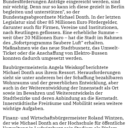
Bundesförderungen Anträge eingereicht werden, sind
mir wichtig. Denn nur so kann ich diese gezielt in Berlin
begleiten und unterstützen“, so der
Bundestagsabgeordnete Michael Donth. In der letzten
Legislatur sind über 85 Millionen Euro Fördergelder,
darunter auch für Firmen, Vereine und Institutionen,
nach Reutlingen geflossen. Eine erhebliche Summe –
weit über 20 Millionen Euro – hat die Stadt im Rahmen
des „Sofortprogramms Saubere Luft“ erhalten.
Maßnahmen wie das neue Stadtbusnetz, das Umwelt-
Ticket oder die Anschaffung von Elektro-Bussen
konnten dadurch umgesetzt werden.
Baubürgermeisterin Angela Weiskopf berichtete
Michael Donth aus ihrem Ressort. Herausforderungen
sieht sie unter anderem bei der Schaffung bezahlbaren
Wohnraums und der gewerblichen Entwicklung, aber
auch in der Weiterentwicklung der Innenstadt als Ort
sowie im Bewahren und Weiterentwickeln der
Stadtbezirke und deren Anbindung an die Kernstadt.
Innerstädtische Freiräume und Mobilität seien weitere
wichtige Aufgaben.
Finanz- und Wirtschaftsbürgermeister Roland Wintzen,
der wie Michael Donth an der Hochschule für öffentliche
Verwaltung in Ludwigsburg sein Studium als Diplom-