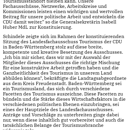
Tourismusstandort bleiben kann. Unsere
Fachausschüsse, Netzwerke, Arbeitskreise und
Kommissionen leisten einen wichtigen und wertvollen
Beitrag für unsere politische Arbeit und entwickeln die
CDU damit weiter.“ so die Generalsekretärin Isabell
Huber MdL zur Konstituierung.
Schindele zeigte sich im Rahmen der konstituierenden
Sitzung des Landesfachausschuss Tourismus der CDU
in Baden-Württemberg stolz auf diese breite,
kompetente und kreative Besetzung des Ausschusses.
„Ich bin mir sicher, dass wir mit der Auswahl der
Mitglieder dieses Ausschusses die richtige Mischung
für eine konstruktive Arbeit getroffen haben und die
Ganzheitlichkeit des Tourismus in unserem Land
abbilden können“, bekräftigte die Landtagsabgeordnete
aus dem Kreis Freudenstadt. Baden-Württemberg sei
ein Tourismusland, das sich durch verschiedene
Facetten des Tourismus auszeichne. Diese Facetten zu
bündeln und die Stärke dieses Wirtschaftsfaktors in die
verschiedenen politischen Ebenen einzubringen, sei
eines der Hauptziele des Landesfachausschusses.
Anträge und Vorschläge zu unterbreiten ginge dabei
nur, wenn diese inhaltlich gut vorbereitet und auch die
tatsächlichen Belange der Tourismusbranche