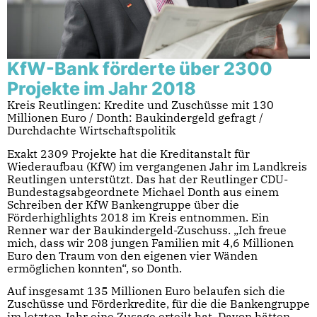
KfW-Bank förderte über 2300
Projekte im Jahr 2018
Kreis Reutlingen: Kredite und Zuschüsse mit 130
Millionen Euro / Donth: Baukindergeld gefragt /
Durchdachte Wirtschaftspolitik
Exakt 2309 Projekte hat die Kreditanstalt für
Wiederaufbau (KfW) im vergangenen Jahr im Landkreis
Reutlingen unterstützt. Das hat der Reutlinger CDU-
Bundestagsabgeordnete Michael Donth aus einem
Schreiben der KfW Bankengruppe über die
Förderhighlights 2018 im Kreis entnommen. Ein
Renner war der Baukindergeld-Zuschuss. „Ich freue
mich, dass wir 208 jungen Familien mit 4,6 Millionen
Euro den Traum von den eigenen vier Wänden
ermöglichen konnten“, so Donth.
Auf insgesamt 135 Millionen Euro belaufen sich die
Zuschüsse und Förderkredite, für die die Bankengruppe
im letzten Jahr eine Zusage erteilt hat. Davon hätten