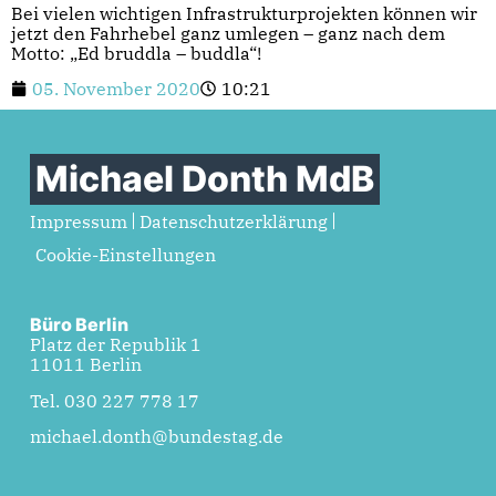
Bei vielen wichtigen Infrastrukturprojekten können wir
jetzt den Fahrhebel ganz umlegen – ganz nach dem
Motto: „Ed bruddla – buddla“!
05. November 2020
10:21
Michael Donth MdB
Impressum
Datenschutzerklärung
Cookie-Einstellungen
Büro Berlin
Platz der Republik 1
11011 Berlin
Tel. 030 227 778 17
michael.donth@bundestag.de