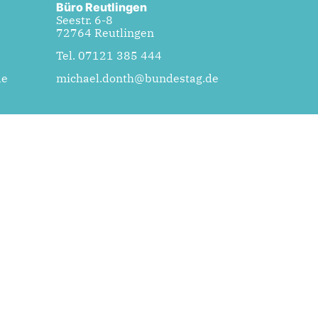
Büro Reutlingen
Seestr. 6-8
72764 Reutlingen
Tel. 07121 385 444
de
michael.donth@bundestag.de