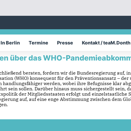
In Berlin
Termine
Presse
Kontakt / teaM.Donth
ngen über das WHO-Pandemieabkomme
chließend beraten, fordern wir die Bundesregierung auf, 
tion (WHO) konsequent für den Präventionsansatz – de
andlungsfähiger werden, wobei ihre Befugnisse klar abge
hrt sein sollen. Darüber hinaus muss sichergestellt sein
olitik der Mitgliedsstaaten erfolgt und einzelstaatliche 
sregierung auf, auf eine enge Abstimmung zwischen dem
gen.