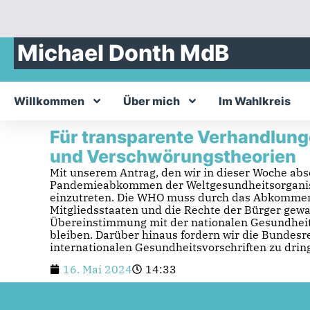
Michael Donth MdB
Willkommen
Über mich
Im Wahlkreis
Für transparente Verhandlu
und Verschwörungstheorien
Mit unserem Antrag, den wir in dieser Woche abs
Pandemieabkommen der Weltgesundheitsorganisa
einzutreten. Die WHO muss durch das Abkommen h
Mitgliedsstaaten und die Rechte der Bürger gewa
Übereinstimmung mit der nationalen Gesundheitsp
bleiben. Darüber hinaus fordern wir die Bunde
internationalen Gesundheitsvorschriften zu drin
16. Mai 2024
14:33