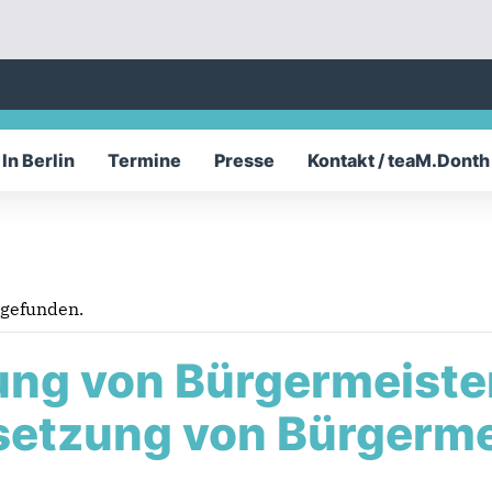
In Berlin
Termine
Presse
Kontakt / teaM.Donth
tgefunden.
ng von Bürgermeiste
etzung von Bürgermei