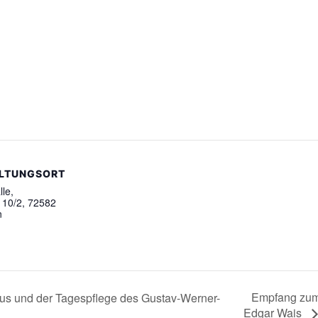
LTUNGSORT
lle,
. 10/2, 72582
n
Empfang zum 
us und der Tagespflege des Gustav-Werner-
Edgar Wais