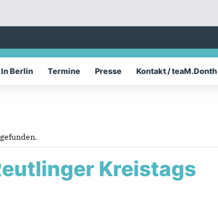
In Berlin
Termine
Presse
Kontakt / teaM.Donth
tgefunden.
eutlinger Kreistags