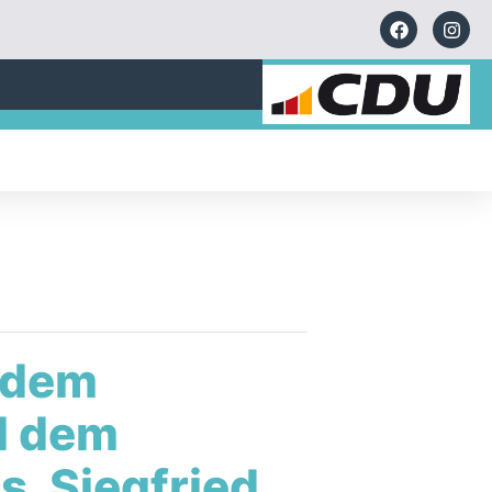
 dem
d dem
, Siegfried