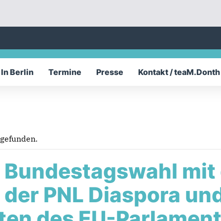
In Berlin
Termine
Presse
Kontakt / teaM.Donth
tgefunden.
r Bundestagswahl mit
 der PNL Diaspora un
ten des EU-Parlaments