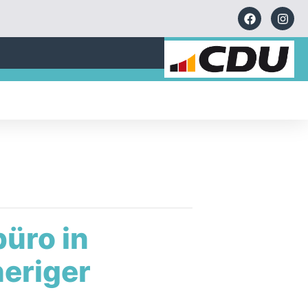
üro in
heriger