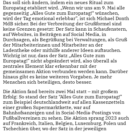
Das soll sich ändern, indem ein neues Ritual zum
Europatag etabliert wird. „Wenn wir uns am 9. Mai alle
gegenseitig „Alles Gute zum Europatag!“ wünschen,
wird der Tag emotional erlebbar”, ist sich Michael Donth
MdB sicher. Bei der Verbreitung der Grußformel sind
keine Grenzen gesetzt: Der Satz kann in Schaufenstern,
auf Websites, in Beiträgen auf Social Media, in
Durchsagen, als Begrüßung bei Verwaltungen, als Gruß
der Mitarbeiterinnen und Mitarbeiter an der
Ladentheke oder mithilfe anderer Ideen auftauchen.
Wichtig ist nur, dass der Satz „Alles Gute zum
Europatag!” nicht abgeändert wird, also überall als
zentrales Element klar erkennbar mit der
gemeinsamen Aktion verbunden werden kann. Darüber
hinaus gibt es keine weiteren Vorgaben. Je mehr
Menschen sich beteiligen, desto besser.
Die Aktion fand bereits zwei Mal statt – mit großem
Erfolg: So stand der Satz “Alles Gute zum Europatag!”
zum Beispiel deutschlandweit auf allen Kassenzetteln
einer großen Supermarktkette, war auf
Bahnhofsanzeigen und in Social-Media-Postings von
Fußballvereinen zu sehen. Die Aktion sprang 2023 auch
auf Frankreich, Italien, Belgien, Luxemburg, Polen und
Tschechien über, wo der Satz in der jeweiligen