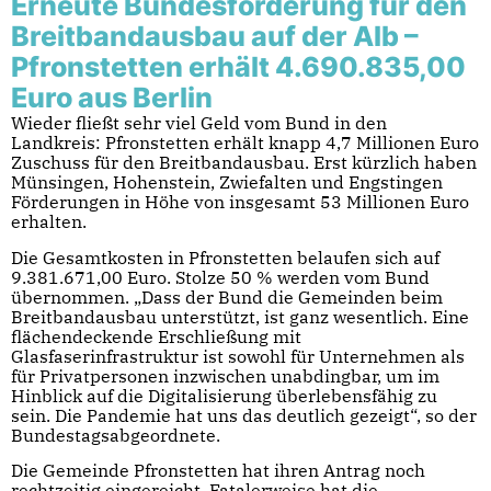
Erneute Bundesförderung für den
Breitbandausbau auf der Alb –
Pfronstetten erhält 4.690.835,00
Euro aus Berlin
Wieder fließt sehr viel Geld vom Bund in den
Landkreis: Pfronstetten erhält knapp 4,7 Millionen Euro
Zuschuss für den Breitbandausbau. Erst kürzlich haben
Münsingen, Hohenstein, Zwiefalten und Engstingen
Förderungen in Höhe von insgesamt 53 Millionen Euro
erhalten.
Die Gesamtkosten in Pfronstetten belaufen sich auf
9.381.671,00 Euro. Stolze 50 % werden vom Bund
übernommen. „Dass der Bund die Gemeinden beim
Breitbandausbau unterstützt, ist ganz wesentlich. Eine
flächendeckende Erschließung mit
Glasfaserinfrastruktur ist sowohl für Unternehmen als
für Privatpersonen inzwischen unabdingbar, um im
Hinblick auf die Digitalisierung überlebensfähig zu
sein. Die Pandemie hat uns das deutlich gezeigt“, so der
Bundestagsabgeordnete.
Die Gemeinde Pfronstetten hat ihren Antrag noch
rechtzeitig eingereicht. Fatalerweise hat die