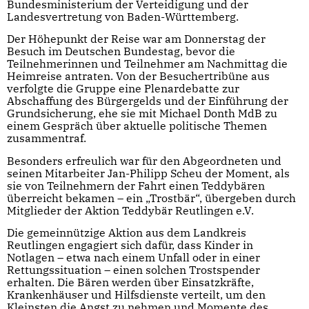
Bundesministerium der Verteidigung und der
Landesvertretung von Baden-Württemberg.
Der Höhepunkt der Reise war am Donnerstag der
Besuch im Deutschen Bundestag, bevor die
Teilnehmerinnen und Teilnehmer am Nachmittag die
Heimreise antraten. Von der Besuchertribüne aus
verfolgte die Gruppe eine Plenardebatte zur
Abschaffung des Bürgergelds und der Einführung der
Grundsicherung, ehe sie mit Michael Donth MdB zu
einem Gespräch über aktuelle politische Themen
zusammentraf.
Besonders erfreulich war für den Abgeordneten und
seinen Mitarbeiter Jan-Philipp Scheu der Moment, als
sie von Teilnehmern der Fahrt einen Teddybären
überreicht bekamen – ein „Trostbär“, übergeben durch
Mitglieder der Aktion Teddybär Reutlingen e.V.
Die gemeinnützige Aktion aus dem Landkreis
Reutlingen engagiert sich dafür, dass Kinder in
Notlagen – etwa nach einem Unfall oder in einer
Rettungssituation – einen solchen Trostspender
erhalten. Die Bären werden über Einsatzkräfte,
Krankenhäuser und Hilfsdienste verteilt, um den
Kleinsten die Angst zu nehmen und Momente des