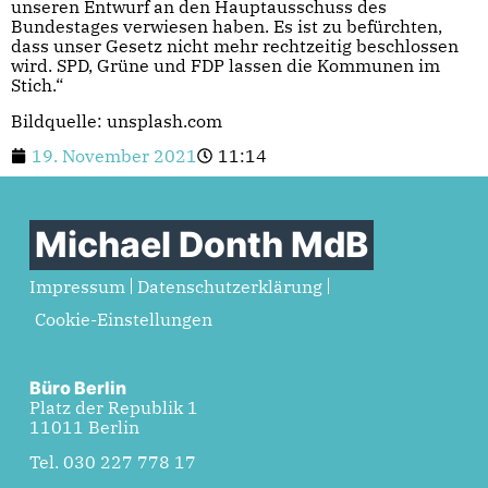
unseren Entwurf an den Hauptausschuss des
Bundestages verwiesen haben. Es ist zu befürchten,
dass unser Gesetz nicht mehr rechtzeitig beschlossen
wird. SPD, Grüne und FDP lassen die Kommunen im
Stich.“
Bildquelle: unsplash.com
19. November 2021
11:14
Michael Donth MdB
Impressum
Datenschutzerklärung
Cookie-Einstellungen
Büro Berlin
Platz der Republik 1
11011 Berlin
Tel. 030 227 778 17