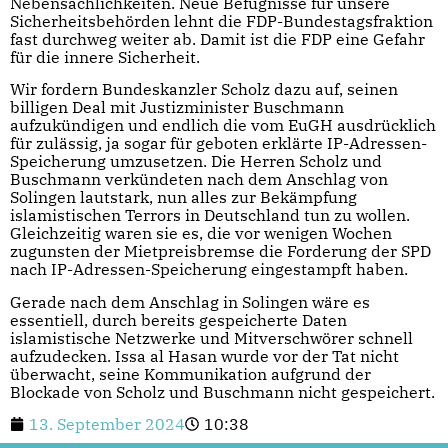
Nebensächlichkeiten. Neue Befugnisse für unsere
Sicherheitsbehörden lehnt die FDP-Bundestagsfraktion
fast durchweg weiter ab. Damit ist die FDP eine Gefahr
für die innere Sicherheit.
Wir fordern Bundeskanzler Scholz dazu auf, seinen
billigen Deal mit Justizminister Buschmann
aufzukündigen und endlich die vom EuGH ausdrücklich
für zulässig, ja sogar für geboten erklärte IP-Adressen-
Speicherung umzusetzen. Die Herren Scholz und
Buschmann verkündeten nach dem Anschlag von
Solingen lautstark, nun alles zur Bekämpfung
islamistischen Terrors in Deutschland tun zu wollen.
Gleichzeitig waren sie es, die vor wenigen Wochen
zugunsten der Mietpreisbremse die Forderung der SPD
nach IP-Adressen-Speicherung eingestampft haben.
Gerade nach dem Anschlag in Solingen wäre es
essentiell, durch bereits gespeicherte Daten
islamistische Netzwerke und Mitverschwörer schnell
aufzudecken. Issa al Hasan wurde vor der Tat nicht
überwacht, seine Kommunikation aufgrund der
Blockade von Scholz und Buschmann nicht gespeichert.
13. September 2024
10:38