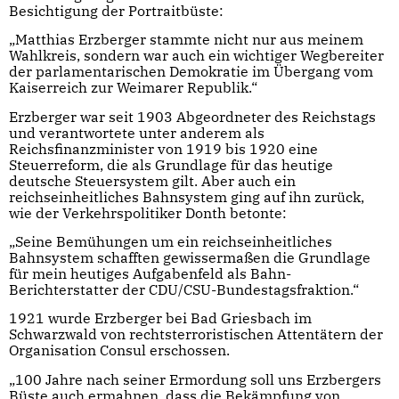
Besichtigung der Portraitbüste:
„Matthias Erzberger stammte nicht nur aus meinem
Wahlkreis, sondern war auch ein wichtiger Wegbereiter
der parlamentarischen Demokratie im Übergang vom
Kaiserreich zur Weimarer Republik.“
Erzberger war seit 1903 Abgeordneter des Reichstags
und verantwortete unter anderem als
Reichsfinanzminister von 1919 bis 1920 eine
Steuerreform, die als Grundlage für das heutige
deutsche Steuersystem gilt. Aber auch ein
reichseinheitliches Bahnsystem ging auf ihn zurück,
wie der Verkehrspolitiker Donth betonte:
„Seine Bemühungen um ein reichseinheitliches
Bahnsystem schafften gewissermaßen die Grundlage
für mein heutiges Aufgabenfeld als Bahn-
Berichterstatter der CDU/CSU-Bundestagsfraktion.“
1921 wurde Erzberger bei Bad Griesbach im
Schwarzwald von rechtsterroristischen Attentätern der
Organisation Consul erschossen.
„100 Jahre nach seiner Ermordung soll uns Erzbergers
Büste auch ermahnen, dass die Bekämpfung von