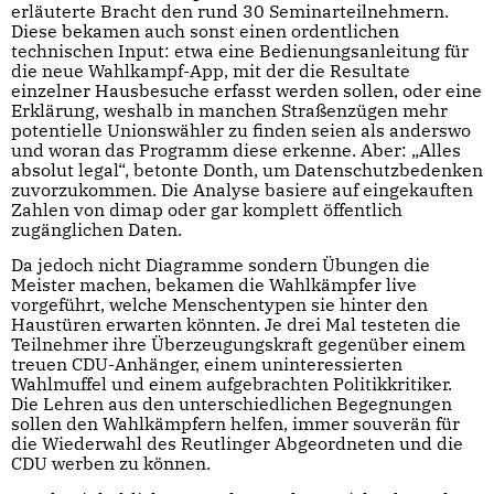
erläuterte Bracht den rund 30 Seminarteilnehmern.
Diese bekamen auch sonst einen ordentlichen
technischen Input: etwa eine Bedienungsanleitung für
die neue Wahlkampf-App, mit der die Resultate
einzelner Hausbesuche erfasst werden sollen, oder eine
Erklärung, weshalb in manchen Straßenzügen mehr
potentielle Unionswähler zu finden seien als anderswo
und woran das Programm diese erkenne. Aber: „Alles
absolut legal“, betonte Donth, um Datenschutzbedenken
zuvorzukommen. Die Analyse basiere auf eingekauften
Zahlen von dimap oder gar komplett öffentlich
zugänglichen Daten.
Da jedoch nicht Diagramme sondern Übungen die
Meister machen, bekamen die Wahlkämpfer live
vorgeführt, welche Menschentypen sie hinter den
Haustüren erwarten könnten. Je drei Mal testeten die
Teilnehmer ihre Überzeugungskraft gegenüber einem
treuen CDU-Anhänger, einem uninteressierten
Wahlmuffel und einem aufgebrachten Politikkritiker.
Die Lehren aus den unterschiedlichen Begegnungen
sollen den Wahlkämpfern helfen, immer souverän für
die Wiederwahl des Reutlinger Abgeordneten und die
CDU werben zu können.