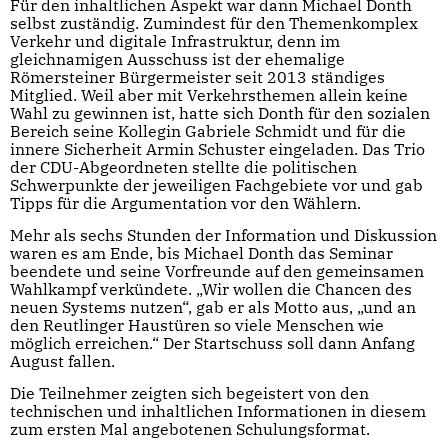
Für den inhaltlichen Aspekt war dann Michael Donth
selbst zuständig. Zumindest für den Themenkomplex
Verkehr und digitale Infrastruktur, denn im
gleichnamigen Ausschuss ist der ehemalige
Römersteiner Bürgermeister seit 2013 ständiges
Mitglied. Weil aber mit Verkehrsthemen allein keine
Wahl zu gewinnen ist, hatte sich Donth für den sozialen
Bereich seine Kollegin Gabriele Schmidt und für die
innere Sicherheit Armin Schuster eingeladen. Das Trio
der CDU-Abgeordneten stellte die politischen
Schwerpunkte der jeweiligen Fachgebiete vor und gab
Tipps für die Argumentation vor den Wählern.
Mehr als sechs Stunden der Information und Diskussion
waren es am Ende, bis Michael Donth das Seminar
beendete und seine Vorfreunde auf den gemeinsamen
Wahlkampf verkündete. „Wir wollen die Chancen des
neuen Systems nutzen“, gab er als Motto aus, „und an
den Reutlinger Haustüren so viele Menschen wie
möglich erreichen.“ Der Startschuss soll dann Anfang
August fallen.
Die Teilnehmer zeigten sich begeistert von den
technischen und inhaltlichen Informationen in diesem
zum ersten Mal angebotenen Schulungsformat.