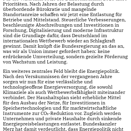
Prioritäten. Nach Jahren der Belastung durch
überbordende Bürokratie und mangelnde
Standortanreize schaffen wir jetzt eine Entlastung für
Betriebe und Mittelstand. Steuerliche Verbesserungen,
beschleunigte Abschreibungen und Investitionen in
Forschung, Digitalisierung und moderne Infrastruktur
sind die Grundlage dafür, dass Deutschland im
internationalen Wettbewerb wieder an Schlagkraft
gewinnt. Damit knüpft die Bundesregierung an das an,
was wir als Union immer gefordert haben: keine
erdrückende Umverteilung, sondern gezielte Förderung
von Wachstum und Leistung.
Ein weiteres zentrales Feld bleibt die Energiepolitik.
Nach den Versäumnissen der vergangenen Jahre
sorgen wir nun für eine verlässliche und
technologieoffene Energieversorgung, die sowohl
Klimaziele als auch Wettbewerbsfähigkeit miteinander
verbindet. Der Haushaltsplan sieht erhebliche Mittel
für den Ausbau der Netze, für Investitionen in
Speichertechnologien und für marktwirtschaftliche
Instrumente zur CO₂-Reduktion vor. Zugleich werden
Unternehmen und private Haushalte durch sinkende
Energiepreisbelastungen entlastet. Bundeskanzler
Merz hat damit verdeutlicht, dass Energiepolitik nicht