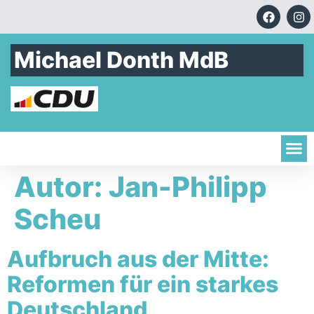
Michael Donth MdB
Autor:
Jan-Philipp
Scheu
Aufbruch aus der Mitte:
Reformen für ein starkes
Deutschland