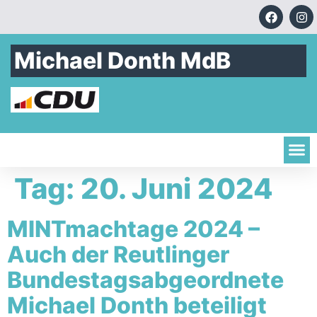
Michael Donth MdB
Tag:
20. Juni 2024
MINTmachtage 2024 –
Auch der Reutlinger
Bundestagsabgeordnete
Michael Donth beteiligt