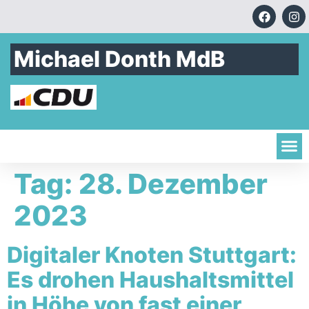
Michael Donth MdB
Tag:
28. Dezember
2023
Digitaler Knoten Stuttgart:
Es drohen Haushaltsmittel
in Höhe von fast einer