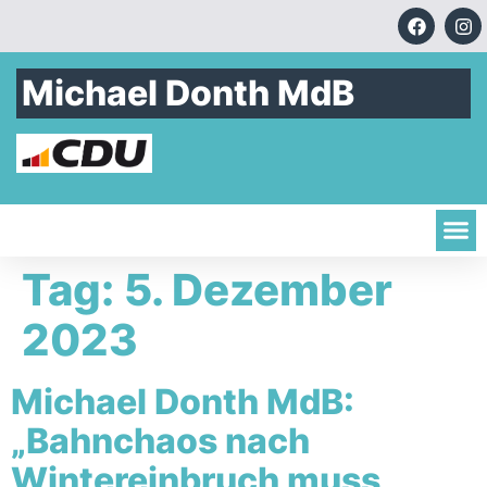
Michael Donth MdB
Tag:
5. Dezember
2023
Michael Donth MdB:
„Bahnchaos nach
Wintereinbruch muss