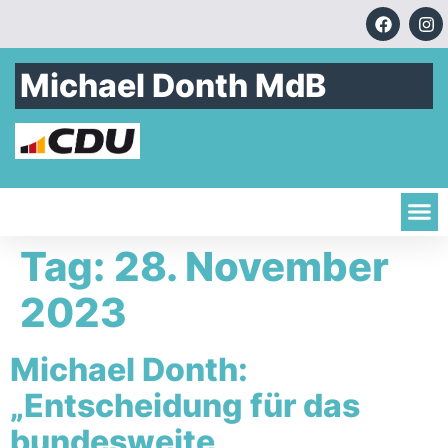
Michael Donth MdB
Tag:
28. November
2023
Michael Donth:
„Entscheidung für das
bundesweite