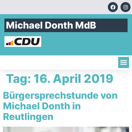
Michael Donth MdB
Tag:
16. April 2019
Bürgersprechstunde von
Michael Donth in
Reutlingen