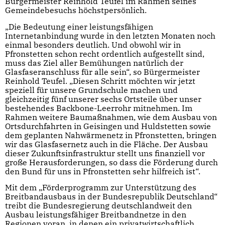
Bürgermeister Reinhold Teufel im Rahmen seines
Gemeindebesuchs höchstpersönlich.
„Die Bedeutung einer leistungsfähigen
Internetanbindung wurde in den letzten Monaten noch
einmal besonders deutlich. Und obwohl wir in
Pfronstetten schon recht ordentlich aufgestellt sind,
muss das Ziel aller Bemühungen natürlich der
Glasfaseranschluss für alle sein“, so Bürgermeister
Reinhold Teufel. „Diesen Schritt möchten wir jetzt
speziell für unsere Grundschule machen und
gleichzeitig fünf unserer sechs Ortsteile über unser
bestehendes Backbone-Leerrohr mitnehmen. Im
Rahmen weitere Baumaßnahmen, wie dem Ausbau von
Ortsdurchfahrten in Geisingen und Huldstetten sowie
dem geplanten Nahwärmenetz in Pfronstetten, bringen
wir das Glasfasernetz auch in die Fläche. Der Ausbau
dieser Zukunftsinfrastruktur stellt uns finanziell vor
große Herausforderungen, so dass die Förderung durch
den Bund für uns in Pfronstetten sehr hilfreich ist“.
Mit dem „Förderprogramm zur Unterstützung des
Breitbandausbaus in der Bundesrepublik Deutschland“
treibt die Bundesregierung deutschlandweit den
Ausbau leistungsfähiger Breitbandnetze in den
Regionen voran, in denen ein privatwirtschaftlich